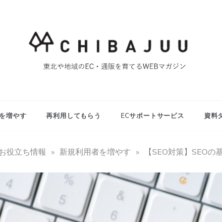
東北や地域のEC・通販を育てるWEBマガジン
マイティー千葉
重ブログ
を増やす
再利用してもらう
ECサポートサービス
資料
用お役立ち情報
»
新規利用者を増やす
»
【SEO対策】SEOの