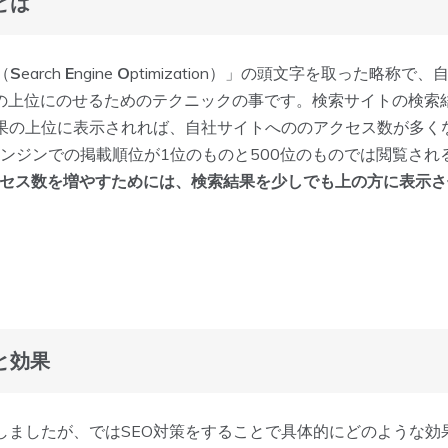
とは
（
S
earch
E
ngine
O
ptimization）」の頭文字を取った略称で、
ジンの上位にのせるためのテクニックの事です。検索サイトの検
果の上位に表示されれば、自社サイトへののアクセス数が多く
エンジンでの掲載順位が1位のものと500位のものでは閲覧され
クセス数を増やすためには、検索結果を少しでも上の方に表示さ
と効果
しましたが、ではSEO対策をすることで具体的にどのような効