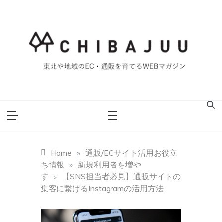
Skip
to
content
東北や地域のEC・通販を育てるWEBマガジン
マイティー千葉
重ブログ
Home
»
通販/ECサイト活用お役立
ち情報
»
新規利用者を増や
す
»
【SNS担当者必見】通販サイトの
集客に繋げるInstagramの活用方法