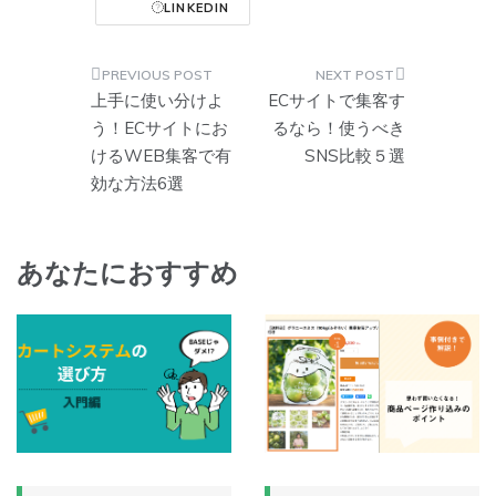
LINKEDIN
投
上手に使い分けよ
ECサイトで集客す
稿
う！ECサイトにお
るなら！使うべき
けるWEB集客で有
SNS比較５選
ナ
効な方法6選
ビ
ゲ
ー
あなたにおすすめ
シ
ョ
ン