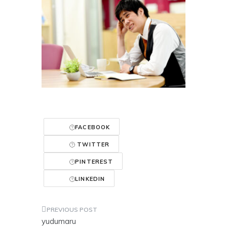
FACEBOOK
TWITTER
PINTEREST
LINKEDIN
投
yudumaru