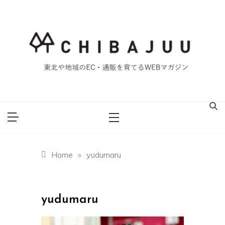
Skip
to
content
東北や地域のEC・通販を育てるWEBマガジン
マイティー千葉
重ブログ
Home
»
yudumaru
yudumaru