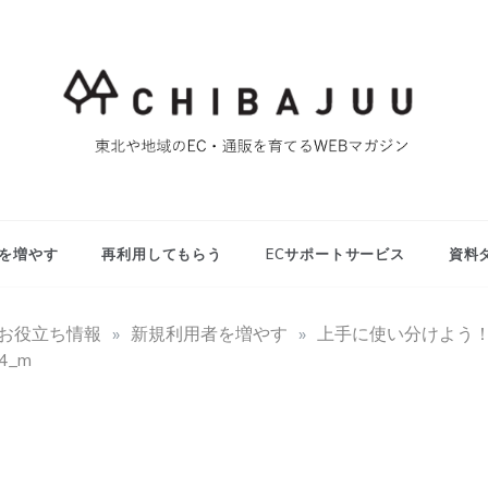
東北や地域のEC・通販を育てるWEBマガジン
マイティー千葉
重ブログ
を増やす
再利用してもらう
ECサポートサービス
資料
用お役立ち情報
»
新規利用者を増やす
»
上手に使い分けよう！
4_m