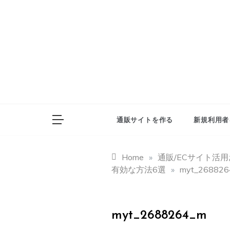
Skip
to
content
通販サイトを作る
新規利用者
Home
»
通販/ECサイト活
有効な方法6選
»
myt_268826
myt_2688264_m