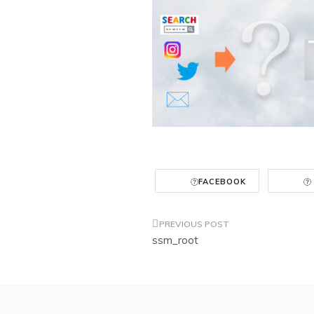
FACEBOOK
投
ssm_root
稿
ナ
ビ