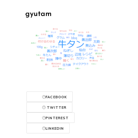
gyutam
FACEBOOK
TWITTER
PINTEREST
LINKEDIN