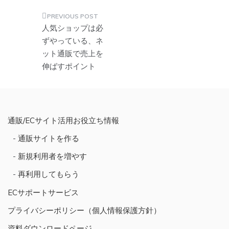
投
人気ショップは必
稿
ずやっている、ネ
ット通販で売上を
ナ
伸ばすポイント
ビ
ゲ
ー
シ
通販/ECサイト活用お役立ち情報
ョ
通販サイトを作る
ン
新規利用者を増やす
再利用してもらう
ECサポートサービス
プライバシーポリシー（個人情報保護方針）
資料ダウンロードページ