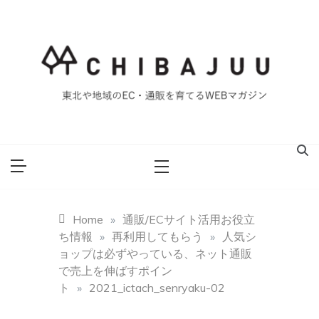
Skip
to
content
東北や地域のEC・通販を育てるWEBマガジン
マイティー千葉
重ブログ
Home
»
通販/ECサイト活用お役立
ち情報
»
再利用してもらう
»
人気シ
ョップは必ずやっている、ネット通販
で売上を伸ばすポイン
ト
»
2021_ictach_senryaku-02