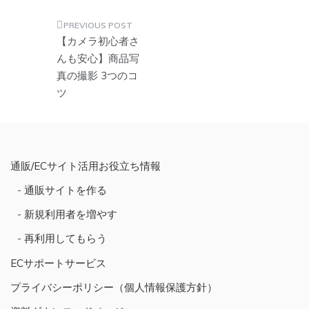
投
【カメラ初心者さ
稿
んも安心】商品写
真の撮影 3つのコ
ナ
ツ
ビ
ゲ
ー
シ
通販/ECサイト活用お役立ち情報
ョ
通販サイトを作る
ン
新規利用者を増やす
再利用してもらう
ECサポートサービス
プライバシーポリシー（個人情報保護方針）