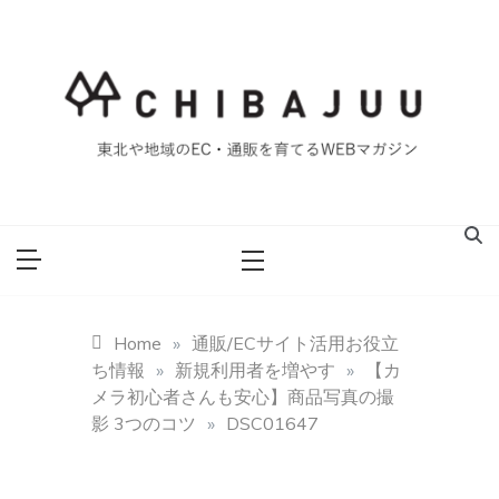
Skip
to
content
東北や地域のEC・通販を育てるWEBマガジン
マイティー千葉
重ブログ
Home
»
通販/ECサイト活用お役立
ち情報
»
新規利用者を増やす
»
【カ
メラ初心者さんも安心】商品写真の撮
影 3つのコツ
»
DSC01647