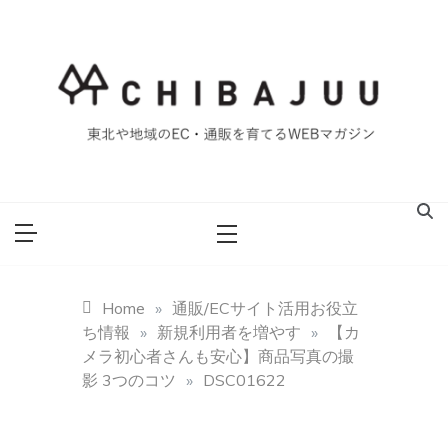
Skip
to
content
東北や地域のEC・通販を育てるWEBマガジン
マイティー千葉
重ブログ
Home
»
通販/ECサイト活用お役立
ち情報
»
新規利用者を増やす
»
【カ
メラ初心者さんも安心】商品写真の撮
影 3つのコツ
»
DSC01622