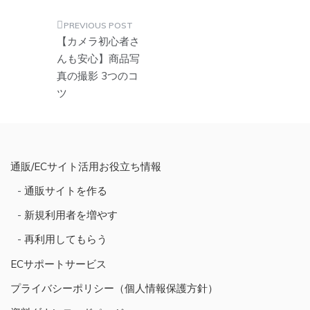
投
【カメラ初心者さ
稿
んも安心】商品写
真の撮影 3つのコ
ナ
ツ
ビ
ゲ
ー
シ
通販/ECサイト活用お役立ち情報
ョ
通販サイトを作る
ン
新規利用者を増やす
再利用してもらう
ECサポートサービス
プライバシーポリシー（個人情報保護方針）