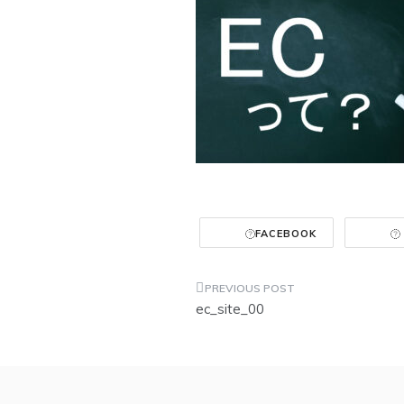
FACEBOOK
投
ec_site_00
稿
ナ
ビ