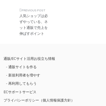
投
人気ショップは必
稿
ずやっている、ネ
ット通販で売上を
ナ
伸ばすポイント
ビ
ゲ
ー
シ
通販/ECサイト活用お役立ち情報
ョ
通販サイトを作る
ン
新規利用者を増やす
再利用してもらう
ECサポートサービス
プライバシーポリシー（個人情報保護方針）