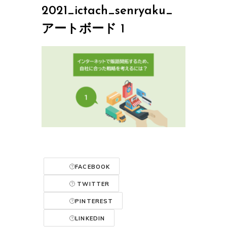
2021_ictach_senryaku_
アートボード 1
FACEBOOK
TWITTER
PINTEREST
LINKEDIN