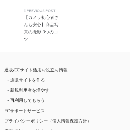
投
【カメラ初心者さ
稿
んも安心】商品写
真の撮影 3つのコ
ナ
ツ
ビ
ゲ
ー
シ
通販/ECサイト活用お役立ち情報
ョ
通販サイトを作る
ン
新規利用者を増やす
再利用してもらう
ECサポートサービス
プライバシーポリシー（個人情報保護方針）