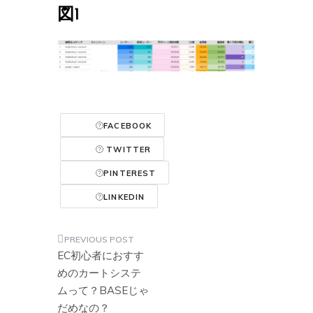
図1
FACEBOOK
TWITTER
PINTEREST
LINKEDIN
投
EC初心者におすす
稿
めのカートシステ
ムって？BASEじゃ
ナ
だめなの？