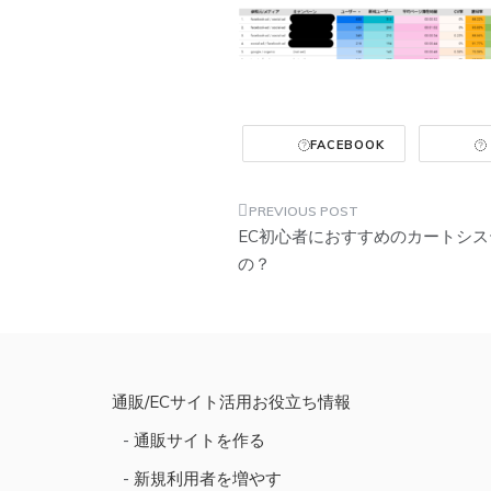
FACEBOOK
投
EC初心者におすすめのカートシス
稿
の？
ナ
ビ
ゲ
ー
通販/ECサイト活用お役立ち情報
シ
通販サイトを作る
ョ
新規利用者を増やす