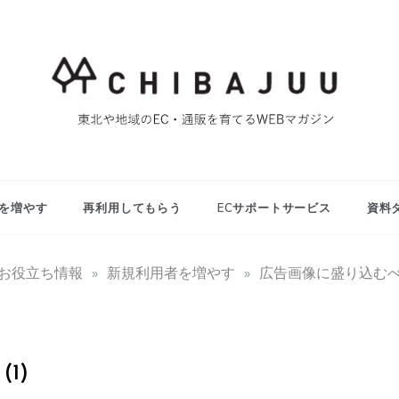
東北や地域のEC・通販を育てるWEBマガジン
マイティー千葉
重ブログ
を増やす
再利用してもらう
ECサポートサービス
資料
用お役立ち情報
»
新規利用者を増やす
»
広告画像に盛り込む
1)